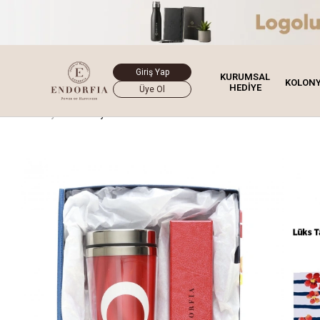
Giriş Yap
KURUMSAL
KOLON
HEDİYE
Üye Ol
Ana Sayfa
Hediye Kutusu