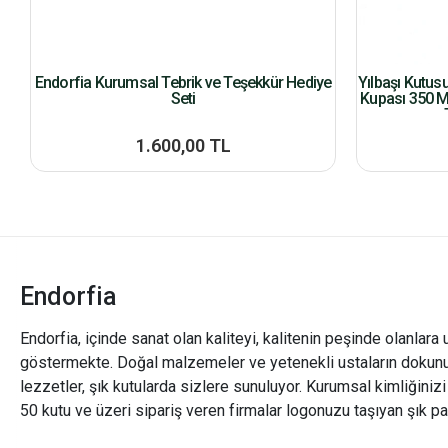
Endorfia Kurumsal Tebrik ve Teşekkür Hediye
Yılbaşı Kutus
Seti
Kupası 350 M
1.600,00 TL
Endorfia
Endorfia, içinde sanat olan kaliteyi, kalitenin peşinde olanlara 
göstermekte. Doğal malzemeler ve yetenekli ustaların dokunu
lezzetler, şık kutularda sizlere sunuluyor. Kurumsal kimliğiniz
50 kutu ve üzeri sipariş veren firmalar logonuzu taşıyan şık pa