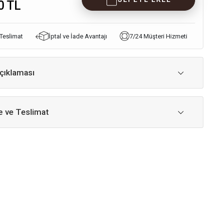
0 TL
 Teslimat
İptal ve İade Avantajı
7/24 Müşteri Hizmeti
çıklaması
 ve Teslimat