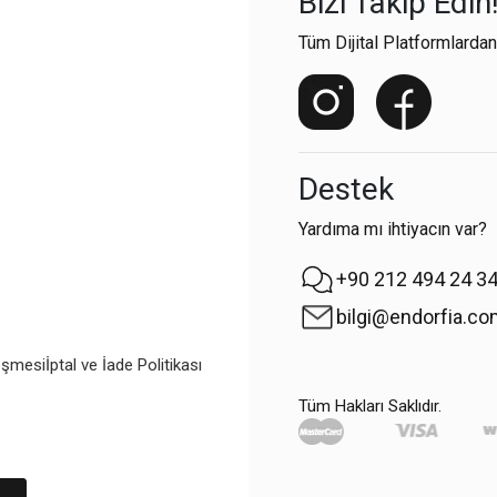
Bizi Takip Edin
Tüm Dijital Platformlardan
Destek
Yardıma mı ihtiyacın var?
+90 212 494 24 3
bilgi@endorfia.c
eşmesi
İptal ve İade Politikası
Tüm Hakları Saklıdır.