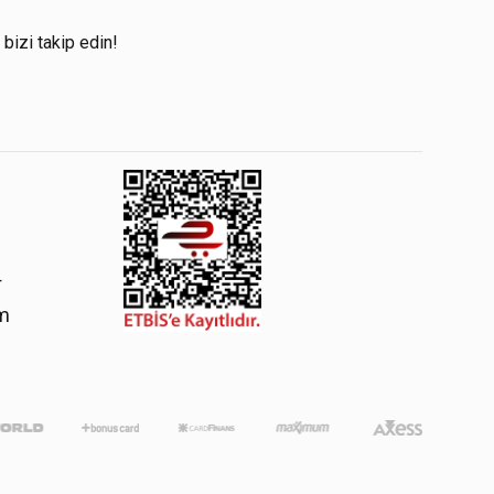
!
 bizi takip edin!
4
om