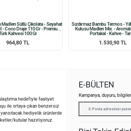
u Madlen Sütlü Çikolata - Seyahat
Sızdırmaz Bambu Termos - Yılb
l - Coco Draje 110 Gr - Premium
Kutusu Madlen Mix. - Aroma
Türk Kahvesi 100 Gr
Portakal - Kahve - Tar
964,80 TL
1.530,90 TL
E-BÜLTEN
Kampanya, duyuru, bilgile
ulaştırma hedefiyle faaliyet
şu ile ortaya çıkan benzersiz
i yansıtacak hediyelik ürünlerde
ketler/kutular hazırlıyoruz.