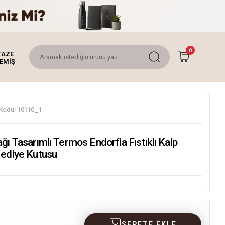
0
TAZE
EMİŞ
Kodu:
10110_1
ğı Tasarımlı Termos Endorfia Fıstıklı Kalp
Hediye Kutusu
SEPETE EKLE