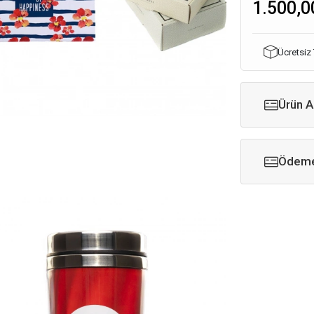
1.500,0
Ücretsiz
Ürün A
Ödeme