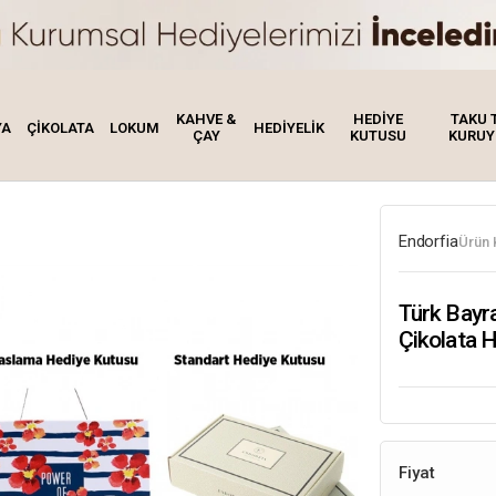
KAHVE &
HEDİYE
TAKU 
YA
ÇİKOLATA
LOKUM
HEDİYELİK
ÇAY
KUTUSU
KURUY
Endorfia
Ürün 
Türk Bayra
Çikolata 
Fiyat