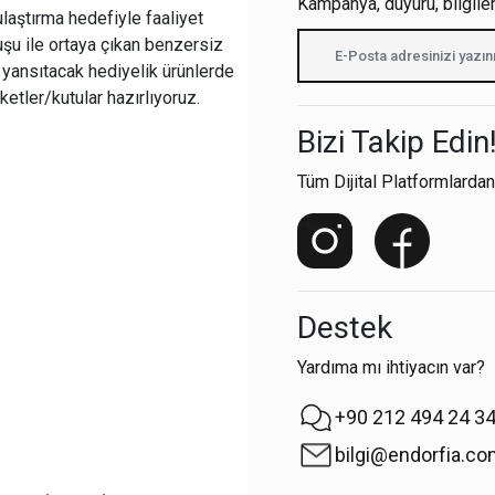
Kampanya, duyuru, bilgile
ulaştırma hedefiyle faaliyet
şu ile ortaya çıkan benzersiz
i yansıtacak hediyelik ürünlerde
ketler/kutular hazırlıyoruz.
Bizi Takip Edin
Tüm Dijital Platformlardan
Destek
Yardıma mı ihtiyacın var?
+90 212 494 24 3
bilgi@endorfia.c