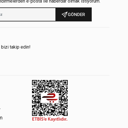
ndirmelerden e-posta ile haberdar olmak istiyorum.
GÖNDER
!
 bizi takip edin!
4
om