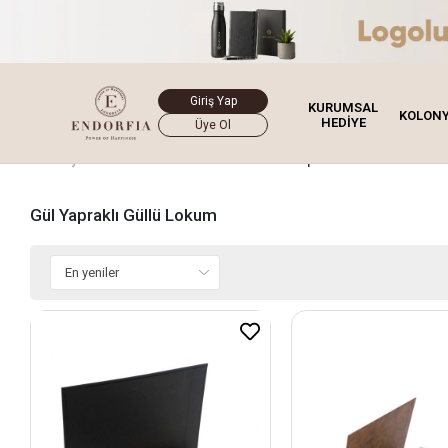
Giriş Yap
KURUMSAL
KOLON
HEDİYE
Üye Ol
Ana Sayfa
Lokum
Brown Book
Gül Yapraklı Güllü Lokum
Gül Yapraklı Güllü Lokum