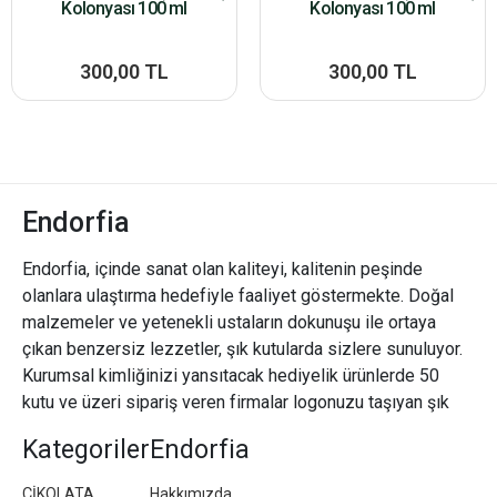
Kolonyası 100 ml
Kolonyası 100 ml
300,00 TL
300,00 TL
Endorfia
Endorfia, içinde sanat olan kaliteyi, kalitenin peşinde
olanlara ulaştırma hedefiyle faaliyet göstermekte. Doğal
malzemeler ve yetenekli ustaların dokunuşu ile ortaya
çıkan benzersiz lezzetler, şık kutularda sizlere sunuluyor.
Kurumsal kimliğinizi yansıtacak hediyelik ürünlerde 50
kutu ve üzeri sipariş veren firmalar logonuzu taşıyan şık
paketler/kutular hazırlıyoruz.
Kategoriler
Endorfia
ÇİKOLATA
Hakkımızda