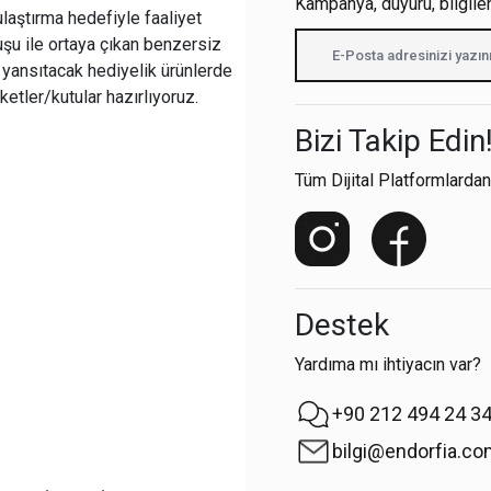
Kampanya, duyuru, bilgile
ulaştırma hedefiyle faaliyet
şu ile ortaya çıkan benzersiz
i yansıtacak hediyelik ürünlerde
ketler/kutular hazırlıyoruz.
Bizi Takip Edin
Tüm Dijital Platformlardan
Destek
Yardıma mı ihtiyacın var?
+90 212 494 24 3
bilgi@endorfia.c