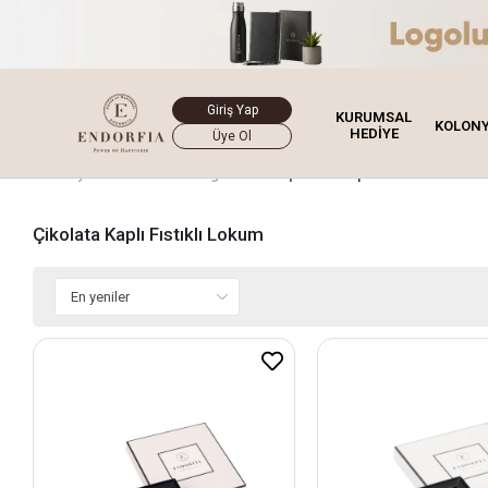
Giriş Yap
KURUMSAL
KOLON
HEDİYE
Üye Ol
Ana Sayfa
Lokum
Single Mini
Çikolata Kaplı Fıstıklı Lokum
Çikolata Kaplı Fıstıklı Lokum