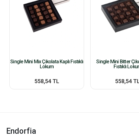
Single Mini Mix Çikolata Kaplı Fıstıklı
Single Mini Bitter Çik
Lokum
Fıstıklı Lok
558,54 TL
558,54 T
Endorfia