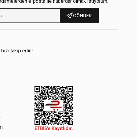
ndirmelerden e-posta ile haberdar olmak istiyorum.
GÖNDER
!
 bizi takip edin!
4
om