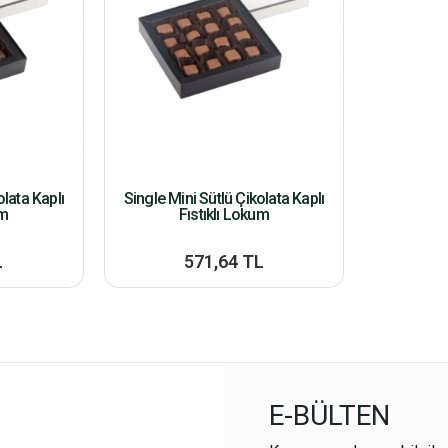
olata Kaplı
Single Mini Sütlü Çikolata Kaplı
um
Fıstıklı Lokum
L
571,64 TL
E-BÜLTEN