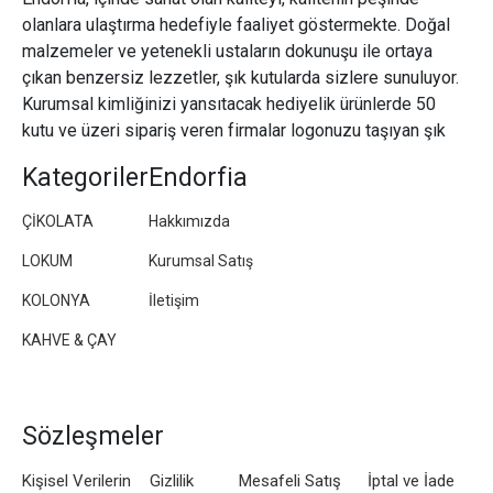
olanlara ulaştırma hedefiyle faaliyet göstermekte. Doğal
malzemeler ve yetenekli ustaların dokunuşu ile ortaya
çıkan benzersiz lezzetler, şık kutularda sizlere sunuluyor.
Kurumsal kimliğinizi yansıtacak hediyelik ürünlerde 50
kutu ve üzeri sipariş veren firmalar logonuzu taşıyan şık
paketler/kutular hazırlıyoruz.
Kategoriler
Endorfia
ÇİKOLATA
Hakkımızda
LOKUM
Kurumsal Satış
KOLONYA
İletişim
KAHVE & ÇAY
Sözleşmeler
Kişisel Verilerin
Gizlilik
Mesafeli Satış
İptal ve İade