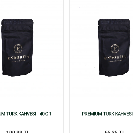
M TÜRK KAHVESİ - 40 GR
PREMİUM TÜRK KAHVESİ 
100,99 TL
65,35 TL