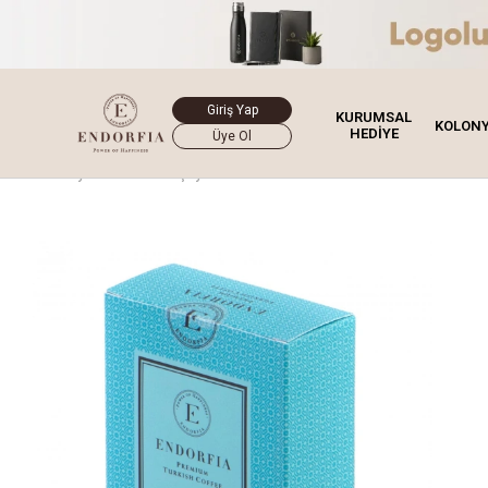
Giriş Yap
KURUMSAL
KOLON
HEDİYE
Üye Ol
Ana Sayfa
Kahve & Çay
Premium Türk Kahvesi