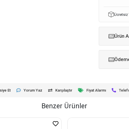
Ücretsiz
Ürün A
Ödeme
siye Et
Yorum Yaz
Karşılaştır
Fiyat Alarmı
Telef
Benzer Ürünler