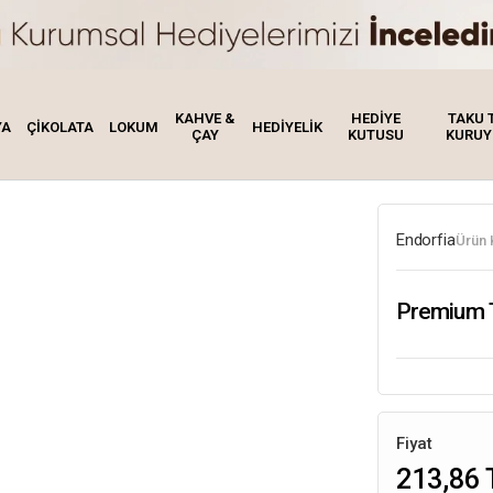
KAHVE &
HEDİYE
TAKU 
YA
ÇİKOLATA
LOKUM
HEDİYELİK
ÇAY
KUTUSU
KURUY
Endorfia
Ürün 
Premium T
Fiyat
213,86 