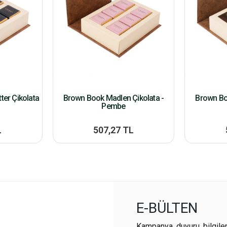
ter Çikolata
Brown Book Madlen Çikolata -
Brown Bo
Pembe
L
507,27 TL
E-BÜLTEN
Kampanya, duyuru, bilgile