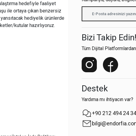
ulaştırma hedefiyle faaliyet
şu ile ortaya çıkan benzersiz
i yansıtacak hediyelik ürünlerde
ketler/kutular hazırlıyoruz.
Bizi Takip Edin
Tüm Dijital Platformlardan
Destek
Yardıma mı ihtiyacın var?
+90 212 494 24 3
bilgi@endorfia.c