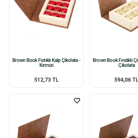
Brown Book Fıstıklı Kalp Çikolata -
Brown Book Fındıklı Ç
Kırmızı
Çikolata
512,73 TL
594,06 T