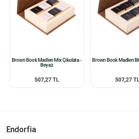
Brown Book Madlen Mix Çikolata -
Brown Book Madlen Bit
Beyaz
507,27 TL
507,27 T
Endorfia