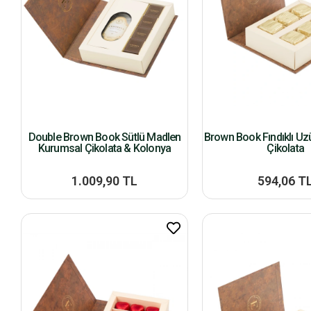
Double Brown Book Sütlü Madlen
Brown Book Fındıklı Üz
Kurumsal Çikolata & Kolonya
Çikolata
1.009,90 TL
594,06 T