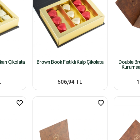
kan Çikolata
Brown Book Fıstıklı Kalp Çikolata
Double Br
Kurumsal
L
506,94 TL
1