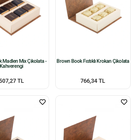
 Madlen Mix Çikolata -
Brown Book Fıstıklı Krokan Çikolata
Kahverengi
507,27 TL
766,34 TL