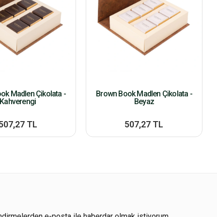
ok Madlen Çikolata -
Brown Book Madlen Çikolata -
Kahverengi
Beyaz
507,27 TL
507,27 TL
ndirmelerden e-posta ile haberdar olmak istiyorum.