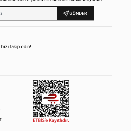
GÖNDER
!
 bizi takip edin!
4
om