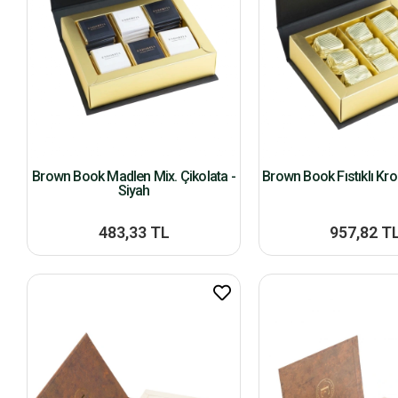
Brown Book Madlen Mix. Çikolata -
Brown Book Fıstıklı Kro
Siyah
483,33 TL
957,82 T