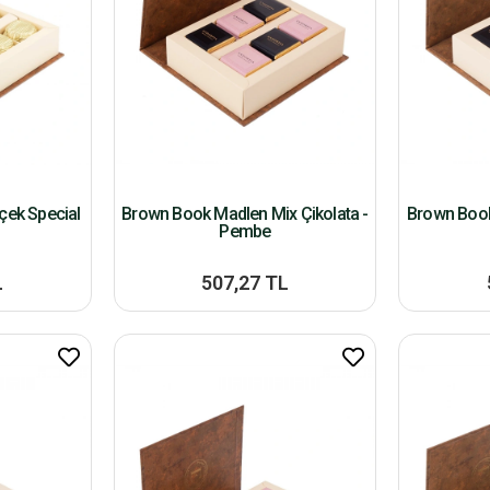
içek Special
Brown Book Madlen Mix Çikolata -
Brown Book
Pembe
L
507,27 TL