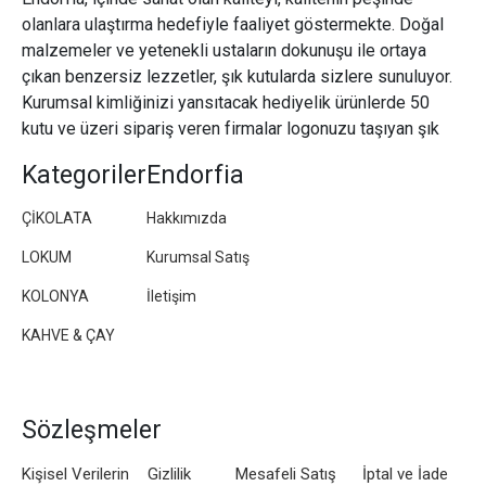
olanlara ulaştırma hedefiyle faaliyet göstermekte. Doğal
malzemeler ve yetenekli ustaların dokunuşu ile ortaya
çıkan benzersiz lezzetler, şık kutularda sizlere sunuluyor.
Kurumsal kimliğinizi yansıtacak hediyelik ürünlerde 50
kutu ve üzeri sipariş veren firmalar logonuzu taşıyan şık
paketler/kutular hazırlıyoruz.
Kategoriler
Endorfia
ÇİKOLATA
Hakkımızda
LOKUM
Kurumsal Satış
KOLONYA
İletişim
KAHVE & ÇAY
Sözleşmeler
Kişisel Verilerin
Gizlilik
Mesafeli Satış
İptal ve İade