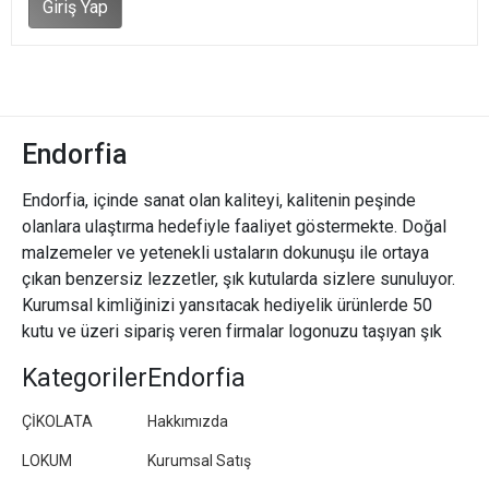
Giriş Yap
Endorfia
Endorfia, içinde sanat olan kaliteyi, kalitenin peşinde
olanlara ulaştırma hedefiyle faaliyet göstermekte. Doğal
malzemeler ve yetenekli ustaların dokunuşu ile ortaya
çıkan benzersiz lezzetler, şık kutularda sizlere sunuluyor.
Kurumsal kimliğinizi yansıtacak hediyelik ürünlerde 50
kutu ve üzeri sipariş veren firmalar logonuzu taşıyan şık
paketler/kutular hazırlıyoruz.
Kategoriler
Endorfia
ÇİKOLATA
Hakkımızda
LOKUM
Kurumsal Satış