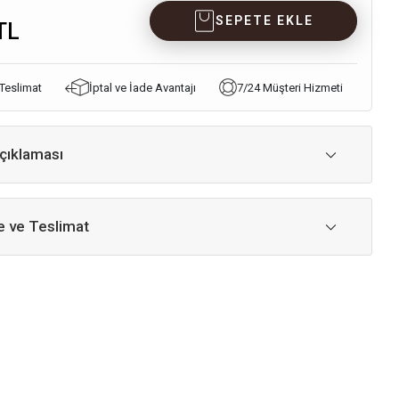
SEPETE EKLE
TL
 Teslimat
İptal ve İade Avantajı
7/24 Müşteri Hizmeti
çıklaması
 ve Teslimat