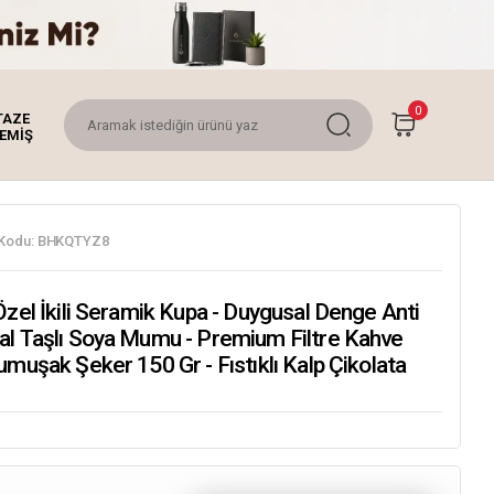
0
TAZE
EMİŞ
Kodu:
BHKQTYZ8
Özel İkili Seramik Kupa - Duygusal Denge Anti
al Taşlı Soya Mumu - Premium Filtre Kahve
umuşak Şeker 150 Gr - Fıstıklı Kalp Çikolata