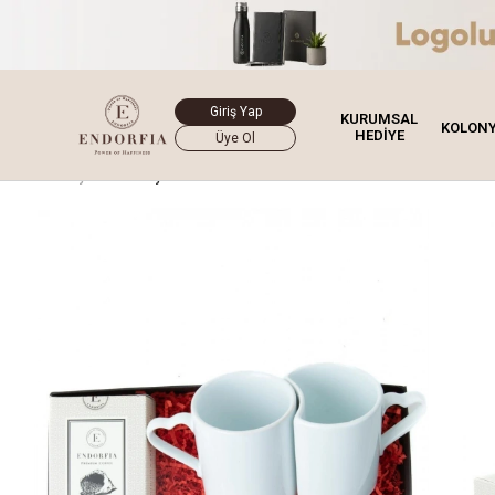
Giriş Yap
KURUMSAL
KOLON
HEDİYE
Üye Ol
Ana Sayfa
Hediye Kutusu