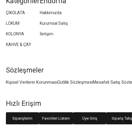
Kategoriler
Endorfia
ÇİKOLATA
Hakkımızda
LOKUM
Kurumsal Satış
KOLONYA
İletişim
KAHVE & ÇAY
Sözleşmeler
Kişisel Verilerin Korunması
Gizlilik Sözleşmesi
Mesafeli Satış Sözl
Hızlı Erişim
Siparişlerim
Favorileri Listem
Üye Giriş
Sipariş Taki