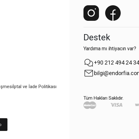
Destek
Yardıma mı ihtiyacın var?
+90 212 494 24 3
bilgi@endorfia.c
eşmesi
İptal ve İade Politikası
Tüm Hakları Saklıdır.
p