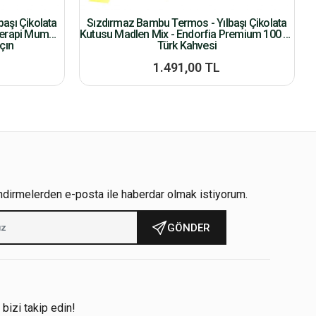
aşı Çikolata
Sızdırmaz Bambu Termos - Yılbaşı Çikolata
terapi Mum
Kutusu Madlen Mix - Endorfia Premium 100 Gr
çın
Türk Kahvesi
1.491,00 TL
ndirmelerden e-posta ile haberdar olmak istiyorum.
GÖNDER
!
 bizi takip edin!