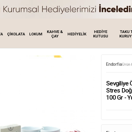
KAHVE &
HEDİYE
TAKU 
YA
ÇİKOLATA
LOKUM
HEDİYELİK
ÇAY
KUTUSU
KURUY
Endorfia
Ürün 
Sevgiliye 
Stres Doğ
100 Gr - Y