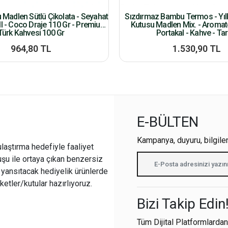
u Madlen Sütlü Çikolata - Seyahat
Sızdırmaz Bambu Termos - Yılb
l - Coco Draje 110 Gr - Premium
Kutusu Madlen Mix. - Aroma
Türk Kahvesi 100 Gr
Portakal - Kahve - Tar
964,80 TL
1.530,90 TL
E-BÜLTEN
Kampanya, duyuru, bilgile
ulaştırma hedefiyle faaliyet
şu ile ortaya çıkan benzersiz
i yansıtacak hediyelik ürünlerde
ketler/kutular hazırlıyoruz.
Bizi Takip Edin
Tüm Dijital Platformlardan