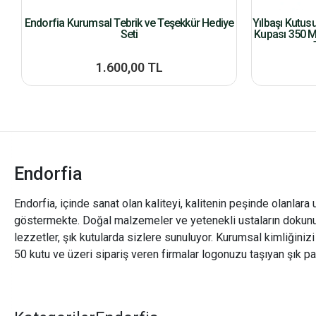
Endorfia Kurumsal Tebrik ve Teşekkür Hediye
Yılbaşı Kutus
Seti
Kupası 350 M
1.600,00 TL
Endorfia
Endorfia, içinde sanat olan kaliteyi, kalitenin peşinde olanlara 
göstermekte. Doğal malzemeler ve yetenekli ustaların dokunu
lezzetler, şık kutularda sizlere sunuluyor. Kurumsal kimliğiniz
50 kutu ve üzeri sipariş veren firmalar logonuzu taşıyan şık pa