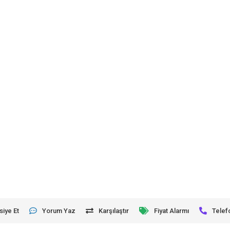
siye Et
Yorum Yaz
Karşılaştır
Fiyat Alarmı
Telef