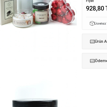
Fiyat
928,80 
Ücretsiz
Ürün A
Ödeme