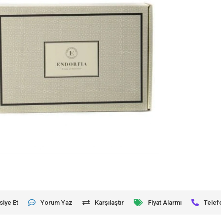
siye Et
Yorum Yaz
Karşılaştır
Fiyat Alarmı
Telef