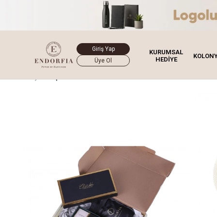
Giriş Yap
KURUMSAL
KOLON
HEDİYE
Üye Ol
Ana Sayfa
Çikolata