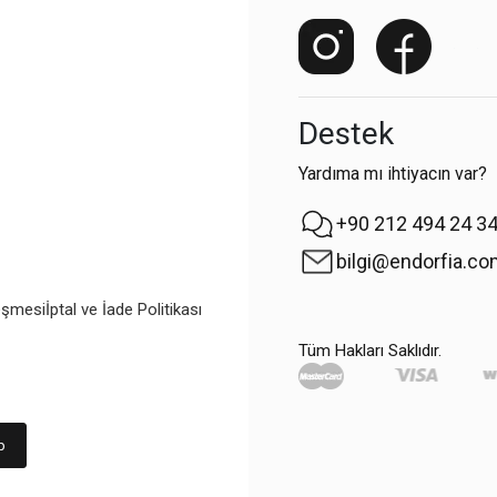
Destek
Yardıma mı ihtiyacın var?
+90 212 494 24 3
bilgi@endorfia.c
eşmesi
İptal ve İade Politikası
Tüm Hakları Saklıdır.
p