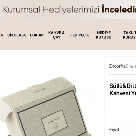
KAHVE &
HEDİYE
TAKU 
YA
ÇİKOLATA
LOKUM
HEDİYELİK
ÇAY
KUTUSU
KURUY
Endorfia
Ürün 
Sütlü&Bit
Kahvesi Yı
Fiyat