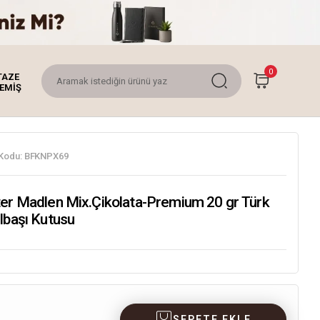
0
TAZE
EMİŞ
Kodu:
BFKNPX69
ter Madlen Mix.Çikolata-Premium 20 gr Türk
lbaşı Kutusu
SEPETE EKLE