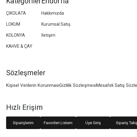
Kategoriler
Endorfia
ÇİKOLATA
Hakkımızda
LOKUM
Kurumsal Satış
KOLONYA
İletişim
KAHVE & ÇAY
Sözleşmeler
Kişisel Verilerin Korunması
Gizlilik Sözleşmesi
Mesafeli Satış Sözl
Hızlı Erişim
Siparişlerim
Favorileri Listem
Üye Giriş
Sipariş Taki