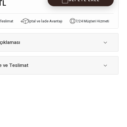
TL
 Teslimat
İptal ve İade Avantajı
7/24 Müşteri Hizmeti
çıklaması
 ve Teslimat