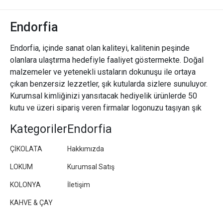
Endorfia
Endorfia, içinde sanat olan kaliteyi, kalitenin peşinde
olanlara ulaştırma hedefiyle faaliyet göstermekte. Doğal
malzemeler ve yetenekli ustaların dokunuşu ile ortaya
çıkan benzersiz lezzetler, şık kutularda sizlere sunuluyor.
Kurumsal kimliğinizi yansıtacak hediyelik ürünlerde 50
kutu ve üzeri sipariş veren firmalar logonuzu taşıyan şık
paketler/kutular hazırlıyoruz.
Kategoriler
Endorfia
ÇİKOLATA
Hakkımızda
LOKUM
Kurumsal Satış
KOLONYA
İletişim
KAHVE & ÇAY