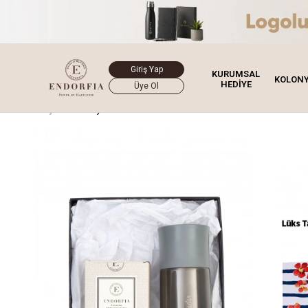
Giriş Yap
KURUMSAL
KOLON
HEDİYE
Üye Ol
Ana Sayfa
Hediye Kutusu