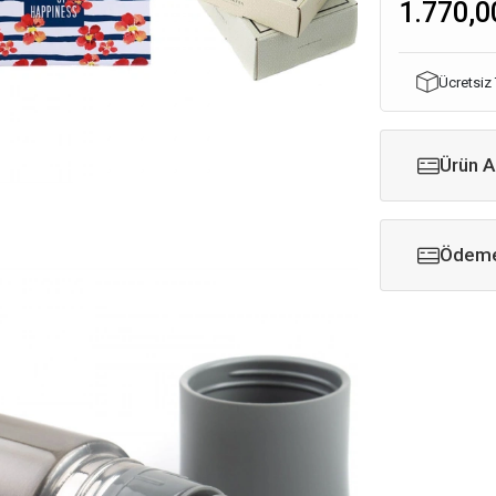
1.770,0
Ücretsiz
Ürün A
Ödeme