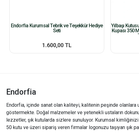
Endorfia Kurumsal Tebrik ve Teşekkür Hediye
Yılbaşı Kutus
Seti
Kupası 350 M
1.600,00 TL
Endorfia
Endorfia, içinde sanat olan kaliteyi, kalitenin peşinde olanlara 
göstermekte. Doğal malzemeler ve yetenekli ustaların dokunu
lezzetler, şık kutularda sizlere sunuluyor. Kurumsal kimliğiniz
50 kutu ve üzeri sipariş veren firmalar logonuzu taşıyan şık pa