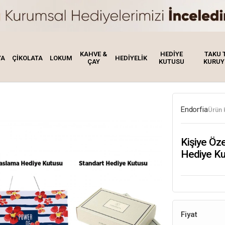
KAHVE &
HEDİYE
TAKU 
YA
ÇİKOLATA
LOKUM
HEDİYELİK
ÇAY
KUTUSU
KURUY
Endorfia
Ürün 
Kişiye Öz
Hediye Ku
Fiyat