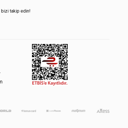
!
 bizi takip edin!
4
om