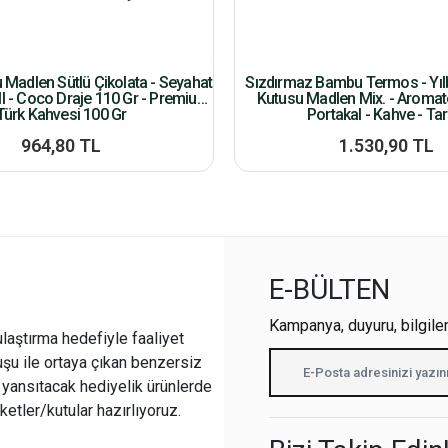
u Madlen Sütlü Çikolata - Seyahat
Sızdırmaz Bambu Termos - Yılb
l - Coco Draje 110 Gr - Premium
Kutusu Madlen Mix. - Aroma
Türk Kahvesi 100 Gr
Portakal - Kahve - Tar
964,80 TL
1.530,90 TL
E-BÜLTEN
Kampanya, duyuru, bilgile
ulaştırma hedefiyle faaliyet
şu ile ortaya çıkan benzersiz
i yansıtacak hediyelik ürünlerde
ketler/kutular hazırlıyoruz.