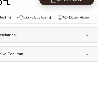
0 TL
 Teslimat
İptal ve İade Avantajı
7/24 Müşteri Hizmeti
çıklaması
 ve Teslimat