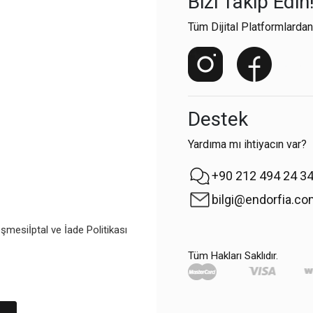
Bizi Takip Edin
Tüm Dijital Platformlardan
Destek
Yardıma mı ihtiyacın var?
+90 212 494 24 3
bilgi@endorfia.c
eşmesi
İptal ve İade Politikası
Tüm Hakları Saklıdır.