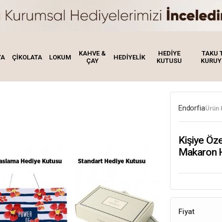
KAHVE &
HEDİYE
TAKU 
YA
ÇİKOLATA
LOKUM
HEDİYELİK
ÇAY
KUTUSU
KURUY
Endorfia
Ürün 
Kişiye Öze
Makaron 
Fiyat