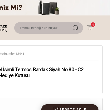
0
TAZE
EMİŞ
Kodu:
mhk-12441
l İsimli Termos Bardak Siyah No.80 - C2
Hediye Kutusu
SEPETE EKLE