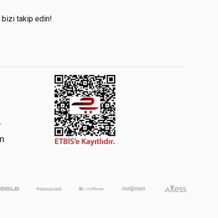
!
 bizi takip edin!
4
om