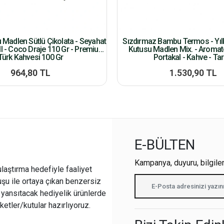
u Madlen Sütlü Çikolata - Seyahat
Sızdırmaz Bambu Termos - Yılb
l - Coco Draje 110 Gr - Premium
Kutusu Madlen Mix. - Aroma
Türk Kahvesi 100 Gr
Portakal - Kahve - Tar
964,80 TL
1.530,90 TL
E-BÜLTEN
Kampanya, duyuru, bilgile
ulaştırma hedefiyle faaliyet
şu ile ortaya çıkan benzersiz
i yansıtacak hediyelik ürünlerde
ketler/kutular hazırlıyoruz.