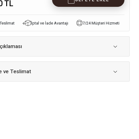
0 TL
 Teslimat
İptal ve İade Avantajı
7/24 Müşteri Hizmeti
çıklaması
 ve Teslimat