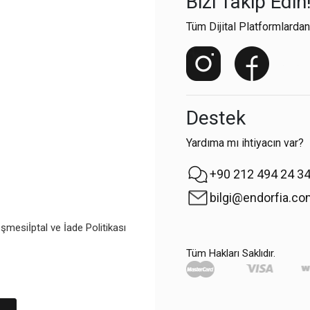
Bizi Takip Edin
Tüm Dijital Platformlardan
Destek
Yardıma mı ihtiyacın var?
+90 212 494 24 3
bilgi@endorfia.c
eşmesi
İptal ve İade Politikası
Tüm Hakları Saklıdır.