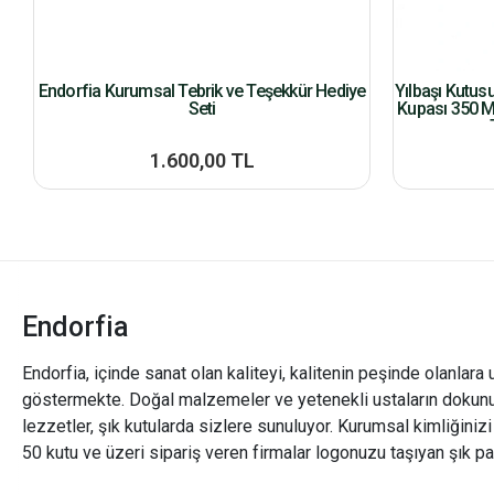
Endorfia Kurumsal Tebrik ve Teşekkür Hediye
Yılbaşı Kutus
Seti
Kupası 350 M
1.600,00 TL
Endorfia
Endorfia, içinde sanat olan kaliteyi, kalitenin peşinde olanlara 
göstermekte. Doğal malzemeler ve yetenekli ustaların dokunu
lezzetler, şık kutularda sizlere sunuluyor. Kurumsal kimliğiniz
50 kutu ve üzeri sipariş veren firmalar logonuzu taşıyan şık pa