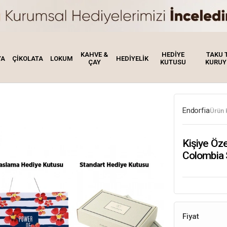
KAHVE &
HEDİYE
TAKU 
YA
ÇİKOLATA
LOKUM
HEDİYELİK
ÇAY
KUTUSU
KURUY
Endorfia
Ürün 
Kişiye Öze
Colombia 
Fiyat