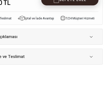
0 TL
 Teslimat
İptal ve İade Avantajı
7/24 Müşteri Hizmeti
çıklaması
 ve Teslimat