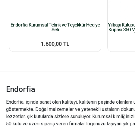
Endorfia Kurumsal Tebrik ve Teşekkür Hediye
Yılbaşı Kutus
Seti
Kupası 350 M
1.600,00 TL
Endorfia
Endorfia, içinde sanat olan kaliteyi, kalitenin peşinde olanlara 
göstermekte. Doğal malzemeler ve yetenekli ustaların dokunu
lezzetler, şık kutularda sizlere sunuluyor. Kurumsal kimliğiniz
50 kutu ve üzeri sipariş veren firmalar logonuzu taşıyan şık pa