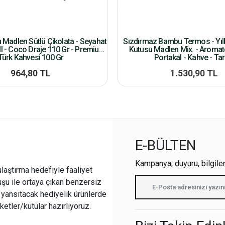
u Madlen Sütlü Çikolata - Seyahat
Sızdırmaz Bambu Termos - Yılb
l - Coco Draje 110 Gr - Premium
Kutusu Madlen Mix. - Aroma
Türk Kahvesi 100 Gr
Portakal - Kahve - Tar
964,80 TL
1.530,90 TL
E-BÜLTEN
Kampanya, duyuru, bilgile
ulaştırma hedefiyle faaliyet
şu ile ortaya çıkan benzersiz
i yansıtacak hediyelik ürünlerde
ketler/kutular hazırlıyoruz.