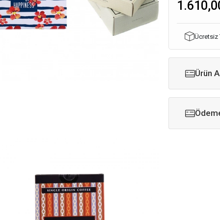
1.610,0
Ücretsiz
Ürün A
Ödeme