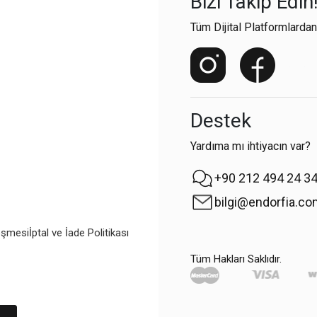
Bizi Takip Edin
Tüm Dijital Platformlardan
Destek
Yardıma mı ihtiyacın var?
+90 212 494 24 3
bilgi@endorfia.c
eşmesi
İptal ve İade Politikası
Tüm Hakları Saklıdır.