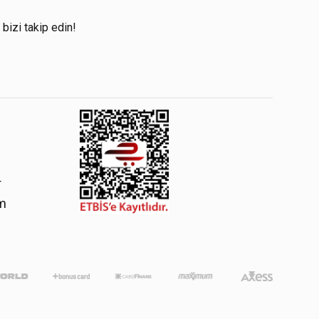
!
 bizi takip edin!
4
om