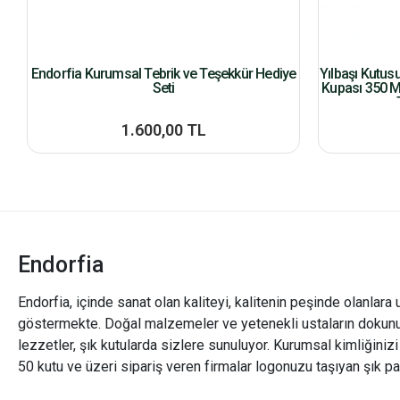
Endorfia Kurumsal Tebrik ve Teşekkür Hediye
Yılbaşı Kutus
Seti
Kupası 350 M
1.600,00 TL
Endorfia
Endorfia, içinde sanat olan kaliteyi, kalitenin peşinde olanlara 
göstermekte. Doğal malzemeler ve yetenekli ustaların dokunu
lezzetler, şık kutularda sizlere sunuluyor. Kurumsal kimliğiniz
50 kutu ve üzeri sipariş veren firmalar logonuzu taşıyan şık pa