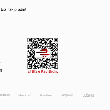
!
 bizi takip edin!
4
om