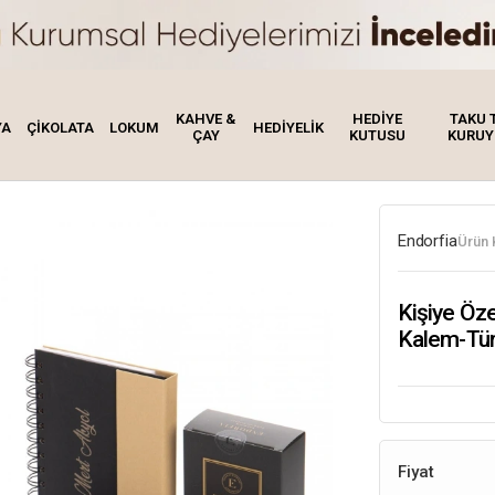
KAHVE &
HEDİYE
TAKU 
YA
ÇİKOLATA
LOKUM
HEDİYELİK
ÇAY
KUTUSU
KURUY
Endorfia
Ürün 
Kişiye Öze
Kalem-Tür
Fiyat