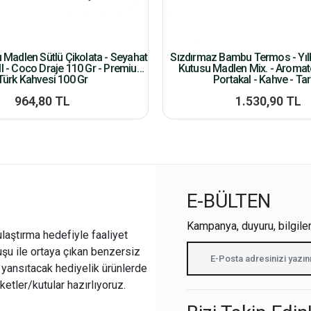
u Madlen Sütlü Çikolata - Seyahat
Sızdırmaz Bambu Termos - Yılb
l - Coco Draje 110 Gr - Premium
Kutusu Madlen Mix. - Aroma
Türk Kahvesi 100 Gr
Portakal - Kahve - Tar
964,80 TL
1.530,90 TL
E-BÜLTEN
Kampanya, duyuru, bilgile
ulaştırma hedefiyle faaliyet
şu ile ortaya çıkan benzersiz
i yansıtacak hediyelik ürünlerde
ketler/kutular hazırlıyoruz.