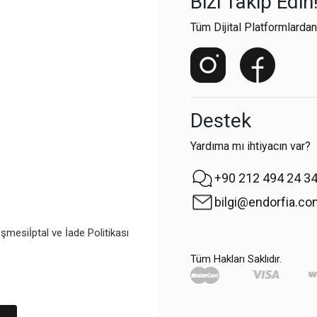
Bizi Takip Edin
Tüm Dijital Platformlardan
Destek
Yardıma mı ihtiyacın var?
+90 212 494 24 3
bilgi@endorfia.c
eşmesi
İptal ve İade Politikası
Tüm Hakları Saklıdır.