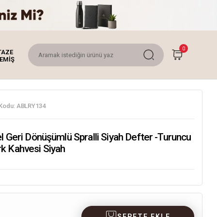
0
TAZE
EMİŞ
Kodu:
ABLRY134
l Geri Dönüşümlü Spralli Siyah Defter -Turuncu
k Kahvesi Siyah
SEPETE EKLE