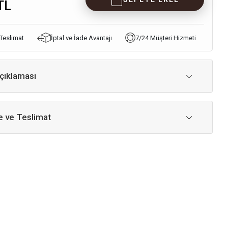
TL
 Teslimat
İptal ve İade Avantajı
7/24 Müşteri Hizmeti
çıklaması
 ve Teslimat