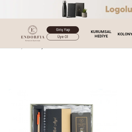
Giriş Yap
KURUMSAL
KOLON
HEDİYE
Üye Ol
Ana Sayfa
Hediye Kutusu