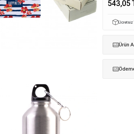
543,05 
Ücretsiz
Ürün A
Ödeme