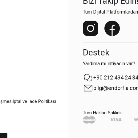
Bizi Takip Edin
Tüm Dijital Platformlardan
Destek
Yardıma mı ihtiyacın var?
+90 212 494 24 3
bilgi@endorfia.c
eşmesi
İptal ve İade Politikası
Tüm Hakları Saklıdır.