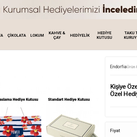
KAHVE &
HEDİYE
TAKU 
YA
ÇİKOLATA
LOKUM
HEDİYELİK
ÇAY
KUTUSU
KURUY
Endorfia
Ürün 
Kişiye Öz
Özel Hedi
Fiyat