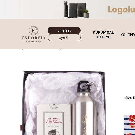
Giriş Yap
KURUMSAL
KOLON
HEDİYE
Üye Ol
Ana Sayfa
Kurumsal Hediye