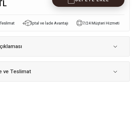
TL
 Teslimat
İptal ve İade Avantajı
7/24 Müşteri Hizmeti
çıklaması
 ve Teslimat