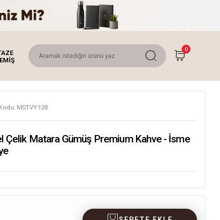
0
TAZE
EMİŞ
Kodu:
MSTVY128
el Çelik Matara Gümüş Premium Kahve - İsme
ye
SEPETE EKLE