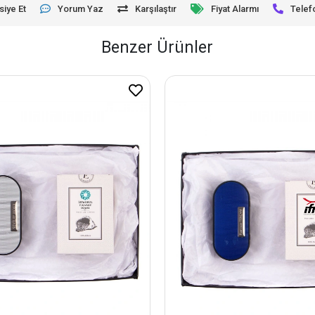
siye Et
Yorum Yaz
Karşılaştır
Fiyat Alarmı
Telef
Benzer Ürünler