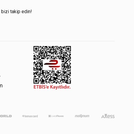
!
 bizi takip edin!
4
om