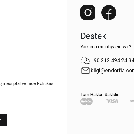
Destek
Yardıma mı ihtiyacın var?
+90 212 494 24 3
bilgi@endorfia.c
eşmesi
İptal ve İade Politikası
Tüm Hakları Saklıdır.
p