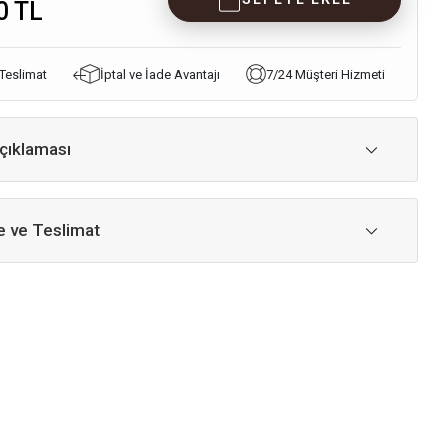
0 TL
 Teslimat
İptal ve İade Avantajı
7/24 Müşteri Hizmeti
çıklaması
 ve Teslimat