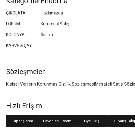
Kategoriler
Endorfia
ÇİKOLATA
Hakkımızda
LOKUM
Kurumsal Satış
KOLONYA
İletişim
KAHVE & ÇAY
Sözleşmeler
Kişisel Verilerin Korunması
Gizlilik Sözleşmesi
Mesafeli Satış Sözl
Hızlı Erişim
Siparişlerim
Favorileri Listem
Üye Giriş
Sipariş Taki