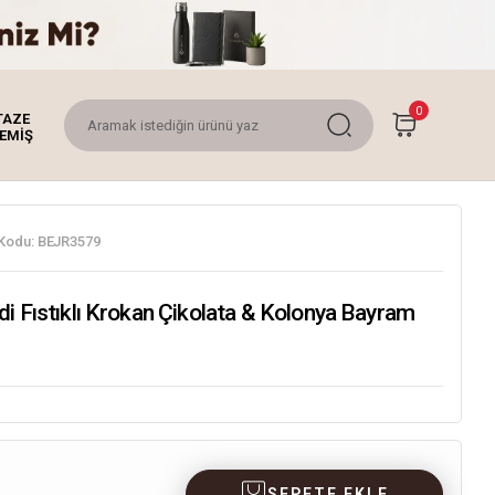
0
TAZE
EMİŞ
Kodu:
BEJR3579
i Fıstıklı Krokan Çikolata & Kolonya Bayram
SEPETE EKLE