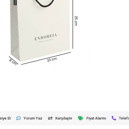
siye Et
Yorum Yaz
Karşılaştır
Fiyat Alarmı
Telef