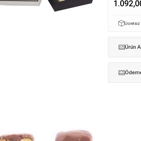
1.092,0
Ücretsiz
Ürün A
Ödeme