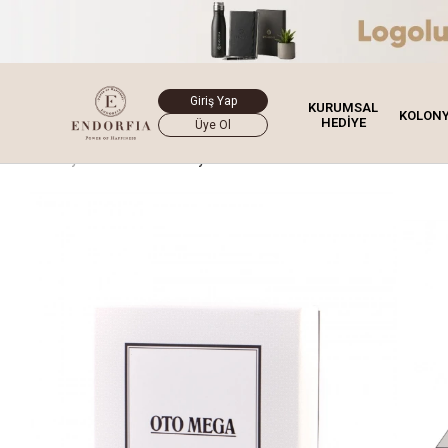
Giriş Yap
KURUMSAL
KOLON
HEDİYE
Üye Ol
Ana Sayfa
Kurumsal Hediye