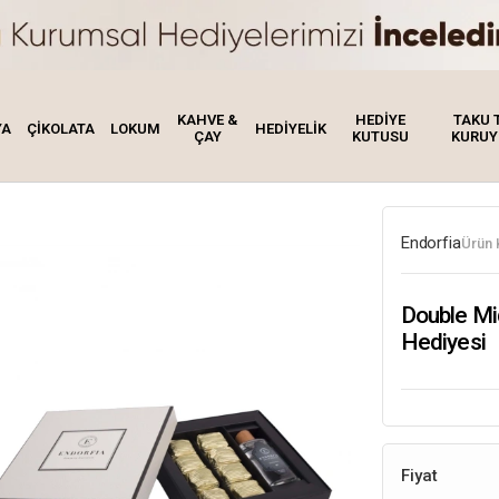
KAHVE &
HEDİYE
TAKU 
YA
ÇİKOLATA
LOKUM
HEDİYELİK
ÇAY
KUTUSU
KURUY
Endorfia
Ürün 
Double Mid
Hediyesi
Fiyat