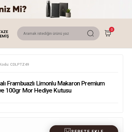
0
TAZE
EMİŞ
Kodu:
CDLPTZ49
talı Frambuazlı Limonlu Makaron Premium
hve 100gr Mor Hediye Kutusu
SEPETE EKLE