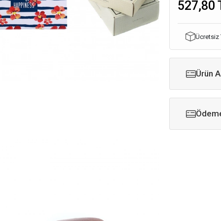
527,80 
Ücretsiz
Ürün A
Ödeme