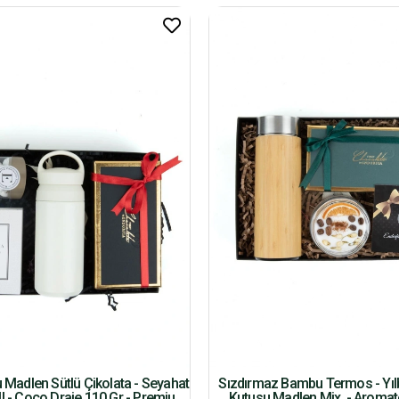
u Madlen Sütlü Çikolata - Seyahat
Sızdırmaz Bambu Termos - Yılb
l - Coco Draje 110 Gr - Premium
Kutusu Madlen Mix. - Aroma