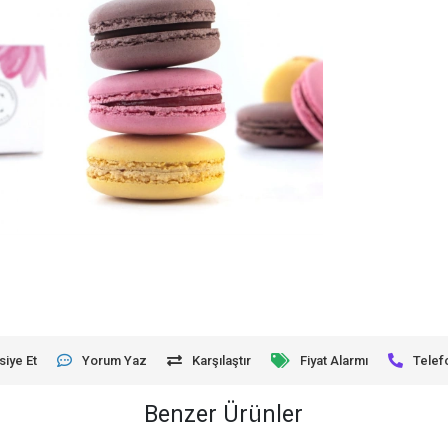
siye Et
Yorum Yaz
Karşılaştır
Fiyat Alarmı
Telef
Benzer Ürünler