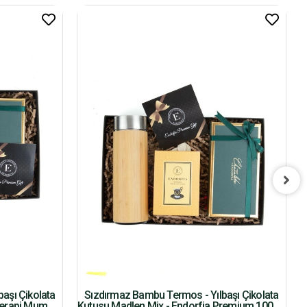
aşı Çikolata
Sızdırmaz Bambu Termos - Yılbaşı Çikolata
terapi Mum
Kutusu Madlen Mix - Endorfia Premium 100 Gr