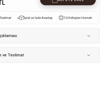
TL
 Teslimat
İptal ve İade Avantajı
7/24 Müşteri Hizmeti
çıklaması
 ve Teslimat