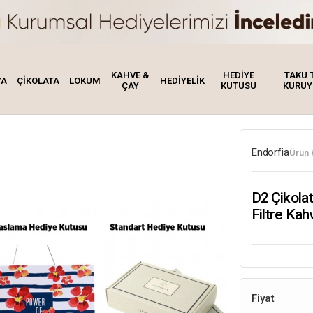
KAHVE &
HEDİYE
TAKU 
YA
ÇİKOLATA
LOKUM
HEDİYELİK
ÇAY
KUTUSU
KURUY
Endorfia
Ürün 
D2 Çikola
Filtre Ka
Fiyat