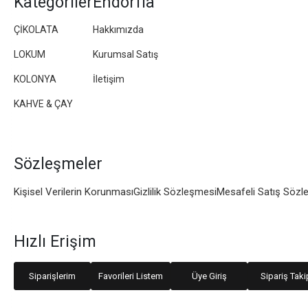
Kategoriler
Endorfia
ÇİKOLATA
Hakkımızda
LOKUM
Kurumsal Satış
KOLONYA
İletişim
KAHVE & ÇAY
Sözleşmeler
Kişisel Verilerin Korunması
Gizlilik Sözleşmesi
Mesafeli Satış Sözl
Hızlı Erişim
Siparişlerim
Favorileri Listem
Üye Giriş
Sipariş Taki