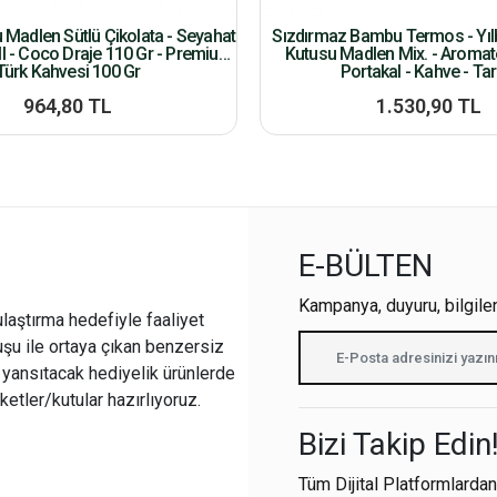
u Madlen Sütlü Çikolata - Seyahat
Sızdırmaz Bambu Termos - Yılb
l - Coco Draje 110 Gr - Premium
Kutusu Madlen Mix. - Aroma
Türk Kahvesi 100 Gr
Portakal - Kahve - Tar
964,80 TL
1.530,90 TL
E-BÜLTEN
Kampanya, duyuru, bilgile
ulaştırma hedefiyle faaliyet
şu ile ortaya çıkan benzersiz
i yansıtacak hediyelik ürünlerde
ketler/kutular hazırlıyoruz.
Bizi Takip Edin
Tüm Dijital Platformlardan