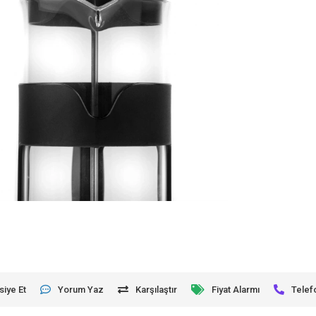
siye Et
Yorum Yaz
Karşılaştır
Fiyat Alarmı
Telef