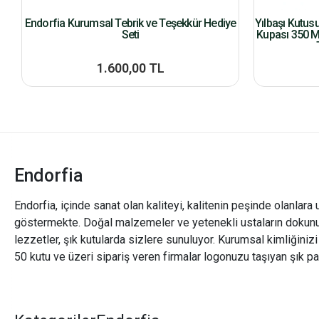
Endorfia Kurumsal Tebrik ve Teşekkür Hediye
Yılbaşı Kutus
Seti
Kupası 350 M
1.600,00 TL
Endorfia
Endorfia, içinde sanat olan kaliteyi, kalitenin peşinde olanlara 
göstermekte. Doğal malzemeler ve yetenekli ustaların dokunu
lezzetler, şık kutularda sizlere sunuluyor. Kurumsal kimliğiniz
50 kutu ve üzeri sipariş veren firmalar logonuzu taşıyan şık pa