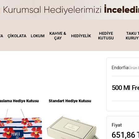
KAHVE &
HEDİYE
TAKU 
YA
ÇİKOLATA
LOKUM
HEDİYELİK
ÇAY
KUTUSU
KURUY
Endorfia
Ürün 
500 Ml Fr
Fiyat
651,86 