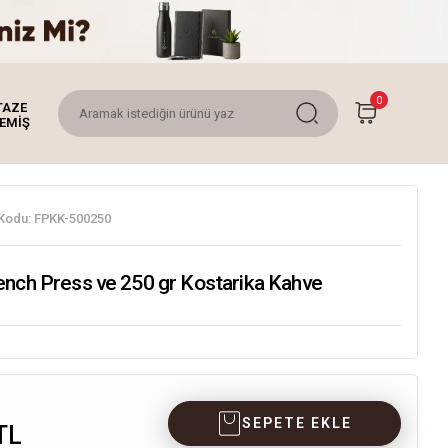
0
TAZE
EMİŞ
Kodu:
FPKK-500250
ench Press ve 250 gr Kostarika Kahve
SEPETE EKLE
TL