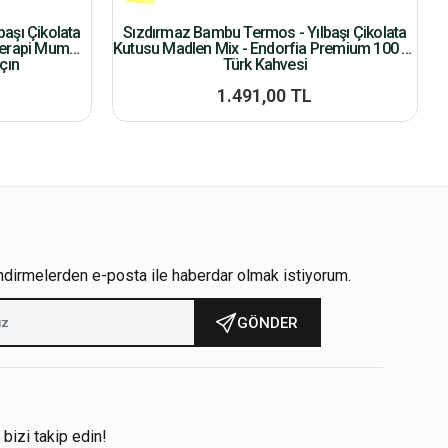
aşı Çikolata
Sızdırmaz Bambu Termos - Yılbaşı Çikolata
terapi Mum
Kutusu Madlen Mix - Endorfia Premium 100 Gr
çın
Türk Kahvesi
1.491,00 TL
ndirmelerden e-posta ile haberdar olmak istiyorum.
GÖNDER
!
 bizi takip edin!