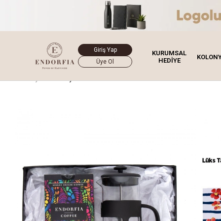
Giriş Yap
KURUMSAL
KOLON
HEDİYE
Üye Ol
Ana Sayfa
Hediye Kutusu