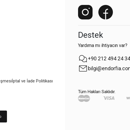
Destek
Yardıma mı ihtiyacın var?
+90 212 494 24 3
bilgi@endorfia.c
eşmesi
İptal ve İade Politikası
Tüm Hakları Saklıdır.
p