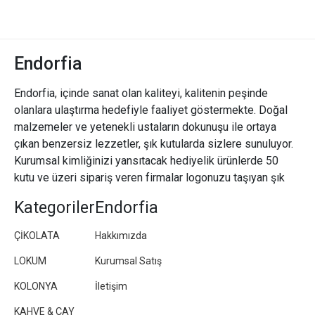
Endorfia
Endorfia, içinde sanat olan kaliteyi, kalitenin peşinde
olanlara ulaştırma hedefiyle faaliyet göstermekte. Doğal
malzemeler ve yetenekli ustaların dokunuşu ile ortaya
çıkan benzersiz lezzetler, şık kutularda sizlere sunuluyor.
Kurumsal kimliğinizi yansıtacak hediyelik ürünlerde 50
kutu ve üzeri sipariş veren firmalar logonuzu taşıyan şık
paketler/kutular hazırlıyoruz.
Kategoriler
Endorfia
ÇİKOLATA
Hakkımızda
LOKUM
Kurumsal Satış
KOLONYA
İletişim
KAHVE & ÇAY