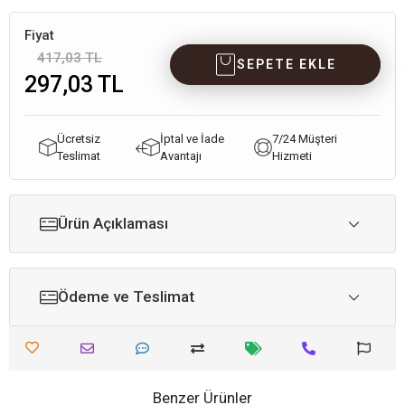
Fiyat
417,03 TL
SEPETE EKLE
297,03 TL
Ücretsiz
İptal ve İade
7/24 Müşteri
Teslimat
Avantajı
Hizmeti
Ürün Açıklaması
Ödeme ve Teslimat
Benzer Ürünler