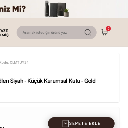
0
TAZE
EMİŞ
Kodu:
CLMTUY24
len Siyah - Küçük Kurumsal Kutu - Gold
SEPETE EKLE