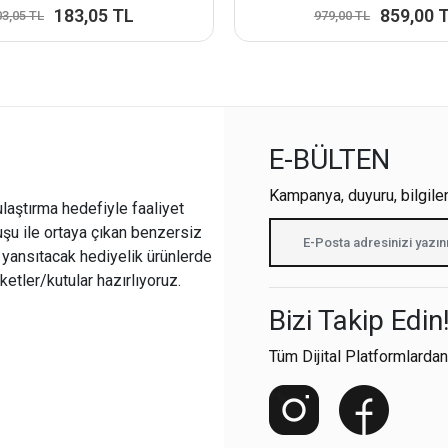
183,05 TL
859,00 
03,05 TL
979,00 TL
E-BÜLTEN
Kampanya, duyuru, bilgile
ulaştırma hedefiyle faaliyet
şu ile ortaya çıkan benzersiz
i yansıtacak hediyelik ürünlerde
ketler/kutular hazırlıyoruz.
Bizi Takip Edin
Tüm Dijital Platformlardan