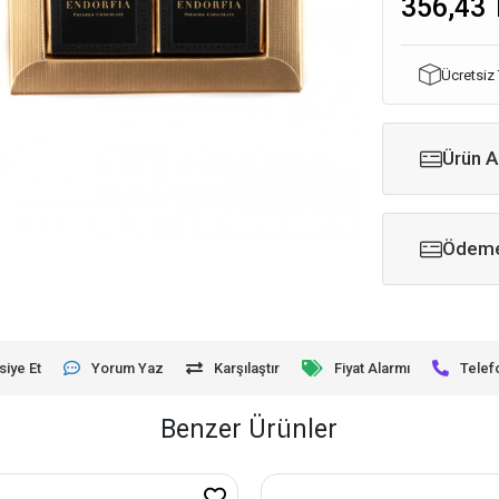
356,43 
Ücretsiz
Ürün A
Ödeme
siye Et
Yorum Yaz
Karşılaştır
Fiyat Alarmı
Telef
Benzer Ürünler