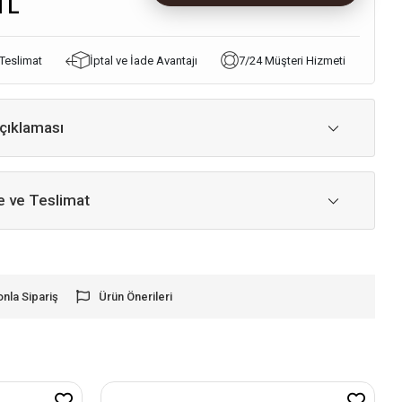
TL
 Teslimat
İptal ve İade Avantajı
7/24 Müşteri Hizmeti
çıklaması
 ve Teslimat
onla Sipariş
Ürün Önerileri