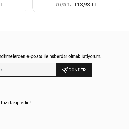
TL
118,98 TL
238,98 TL
ndirmelerden e-posta ile haberdar olmak istiyorum.
GÖNDER
!
 bizi takip edin!