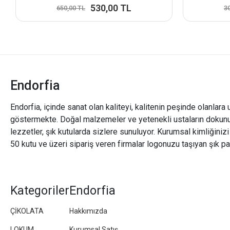
530,00 TL
650,00 TL
3
Endorfia
Endorfia, içinde sanat olan kaliteyi, kalitenin peşinde olanlara 
göstermekte. Doğal malzemeler ve yetenekli ustaların dokunu
lezzetler, şık kutularda sizlere sunuluyor. Kurumsal kimliğiniz
50 kutu ve üzeri sipariş veren firmalar logonuzu taşıyan şık pa
Kategoriler
Endorfia
ÇİKOLATA
Hakkımızda
LOKUM
Kurumsal Satış