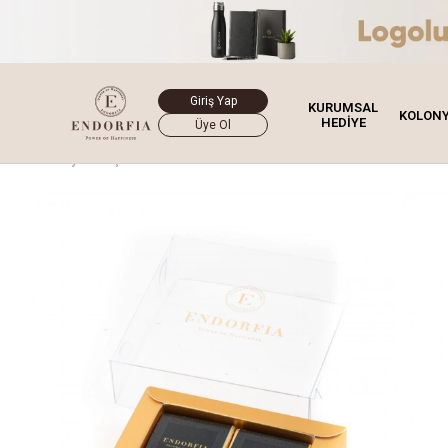
Giriş Yap
KURUMSAL
KOLON
HEDİYE
Üye Ol
Ana Sayfa
Çikolata
Gold Metalize Kurumsal Kutu