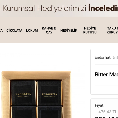
KAHVE &
HEDİYE
TAKU 
YA
ÇİKOLATA
LOKUM
HEDİYELİK
ÇAY
KUTUSU
KURUY
Endorfia
Ürün 
Bitter Mad
Fiyat
476,43 TL