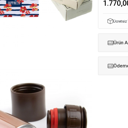
1.770,0
Ücretsiz
Ürün A
Ödeme