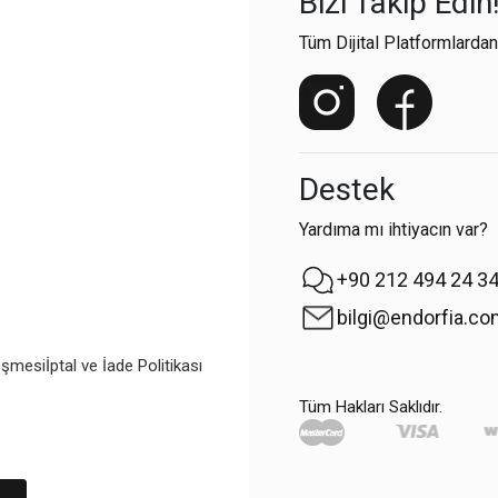
Bizi Takip Edin
Tüm Dijital Platformlardan
Destek
Yardıma mı ihtiyacın var?
+90 212 494 24 3
bilgi@endorfia.c
eşmesi
İptal ve İade Politikası
Tüm Hakları Saklıdır.