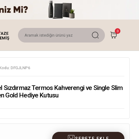
0
TAZE
EMİŞ
Kodu:
DFGJLNP6
el Sızdırmaz Termos Kahverengi ve Single Slim
n Gold Hediye Kutusu
SEPETE EKLE