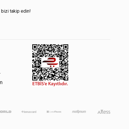
!
 bizi takip edin!
4
om