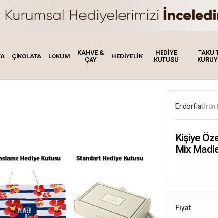
KAHVE &
HEDİYE
TAKU 
YA
ÇİKOLATA
LOKUM
HEDİYELİK
ÇAY
KUTUSU
KURUY
Endorfia
Ürün 
Kişiye Öz
Mix Madle
Fiyat