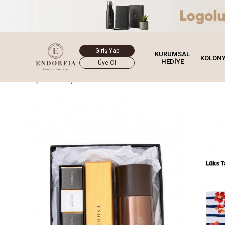
Giriş Yap
KURUMSAL
KOLON
HEDİYE
Üye Ol
Ana Sayfa
Hediye Kutusu