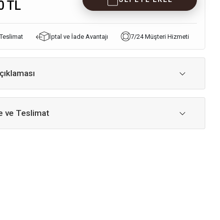
0 TL
 Teslimat
İptal ve İade Avantajı
7/24 Müşteri Hizmeti
çıklaması
 ve Teslimat