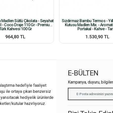
u Madlen Sütlü Çikolata - Seyahat
Sızdırmaz Bambu Termos - Yılb
l - Coco Draje 110 Gr - Premium
Kutusu Madlen Mix. - Aroma
Türk Kahvesi 100 Gr
Portakal - Kahve - Tar
964,80 TL
1.530,90 TL
E-BÜLTEN
Kampanya, duyuru, bilgile
ulaştırma hedefiyle faaliyet
şu ile ortaya çıkan benzersiz
i yansıtacak hediyelik ürünlerde
ketler/kutular hazırlıyoruz.