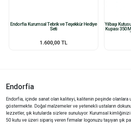
Endorfia Kurumsal Tebrik ve Teşekkür Hediye
Yılbaşı Kutus
Seti
Kupası 350 M
1.600,00 TL
Endorfia
Endorfia, içinde sanat olan kaliteyi, kalitenin peşinde olanlara 
göstermekte. Doğal malzemeler ve yetenekli ustaların dokunu
lezzetler, şık kutularda sizlere sunuluyor. Kurumsal kimliğiniz
50 kutu ve üzeri sipariş veren firmalar logonuzu taşıyan şık pa