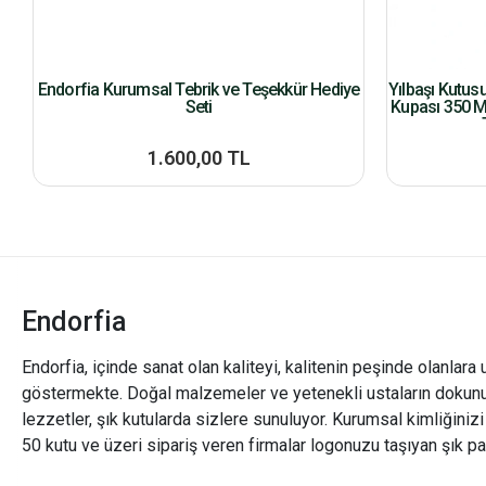
Endorfia Kurumsal Tebrik ve Teşekkür Hediye
Yılbaşı Kutus
Seti
Kupası 350 M
1.600,00 TL
Endorfia
Endorfia, içinde sanat olan kaliteyi, kalitenin peşinde olanlara 
göstermekte. Doğal malzemeler ve yetenekli ustaların dokunu
lezzetler, şık kutularda sizlere sunuluyor. Kurumsal kimliğiniz
50 kutu ve üzeri sipariş veren firmalar logonuzu taşıyan şık pa