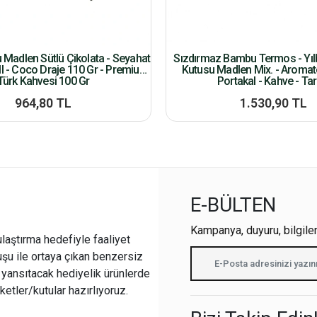
u Madlen Sütlü Çikolata - Seyahat
Sızdırmaz Bambu Termos - Yılb
l - Coco Draje 110 Gr - Premium
Kutusu Madlen Mix. - Aroma
Türk Kahvesi 100 Gr
Portakal - Kahve - Tar
964,80 TL
1.530,90 TL
E-BÜLTEN
Kampanya, duyuru, bilgile
ulaştırma hedefiyle faaliyet
şu ile ortaya çıkan benzersiz
i yansıtacak hediyelik ürünlerde
ketler/kutular hazırlıyoruz.