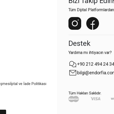
Bizi Takip Edin
Tüm Dijital Platformlardan
Destek
Yardıma mı ihtiyacın var?
+90 212 494 24 3
bilgi@endorfia.c
eşmesi
İptal ve İade Politikası
Tüm Hakları Saklıdır.