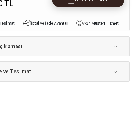
0 TL
 Teslimat
İptal ve İade Avantajı
7/24 Müşteri Hizmeti
çıklaması
 ve Teslimat