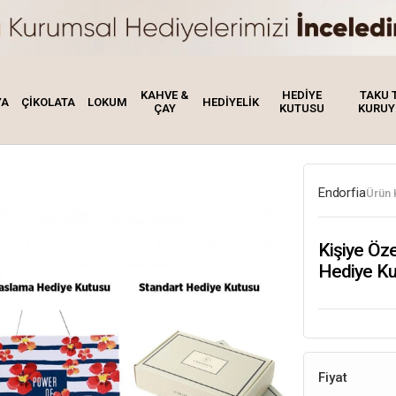
KAHVE &
HEDİYE
TAKU 
YA
ÇİKOLATA
LOKUM
HEDİYELİK
ÇAY
KUTUSU
KURUY
Endorfia
Ürün 
Kişiye Öz
Hediye Ku
Fiyat