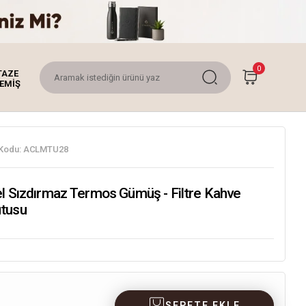
0
TAZE
EMİŞ
Kodu:
ACLMTU28
el Sızdırmaz Termos Gümüş - Filtre Kahve
tusu
SEPETE EKLE