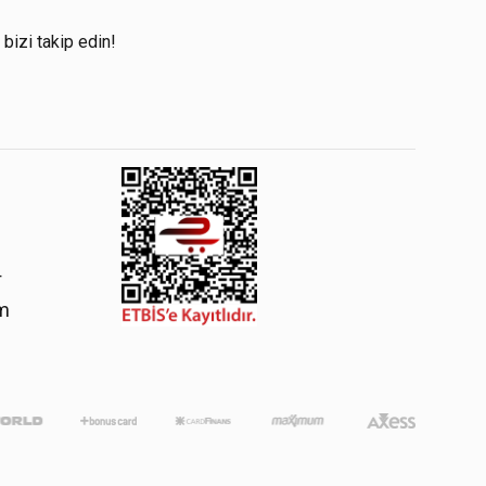
!
 bizi takip edin!
4
om