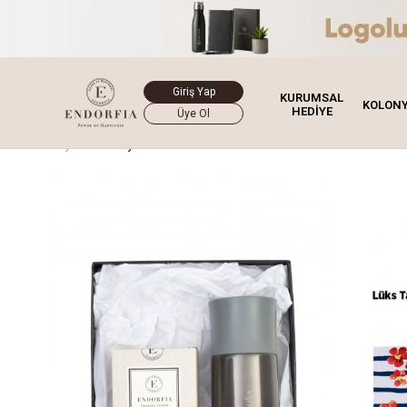
Giriş Yap
KURUMSAL
KOLON
HEDİYE
Üye Ol
Ana Sayfa
Hediye Kutusu