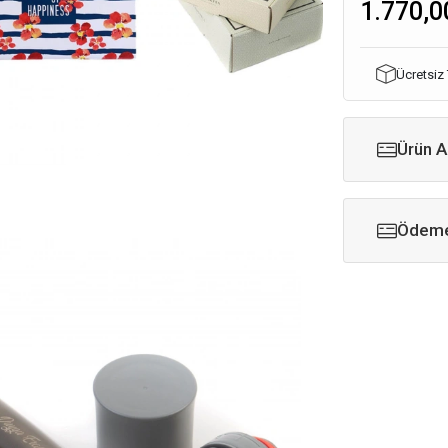
1.770,0
Ücretsiz
Ürün A
Ödeme