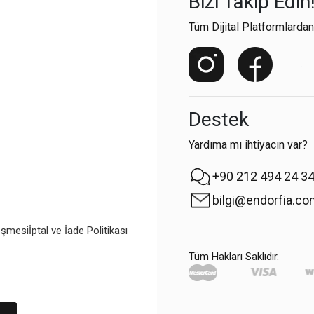
Bizi Takip Edin
Tüm Dijital Platformlardan
Destek
Yardıma mı ihtiyacın var?
+90 212 494 24 3
bilgi@endorfia.c
eşmesi
İptal ve İade Politikası
Tüm Hakları Saklıdır.