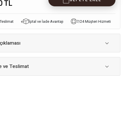
0 TL
 Teslimat
İptal ve İade Avantajı
7/24 Müşteri Hizmeti
çıklaması
 ve Teslimat