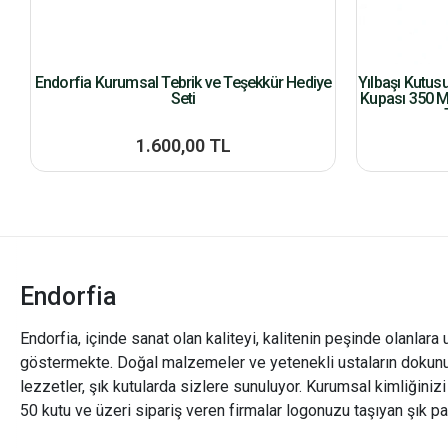
Endorfia Kurumsal Tebrik ve Teşekkür Hediye
Yılbaşı Kutus
Seti
Kupası 350 M
1.600,00 TL
Endorfia
Endorfia, içinde sanat olan kaliteyi, kalitenin peşinde olanlara 
göstermekte. Doğal malzemeler ve yetenekli ustaların dokunu
lezzetler, şık kutularda sizlere sunuluyor. Kurumsal kimliğiniz
50 kutu ve üzeri sipariş veren firmalar logonuzu taşıyan şık pa