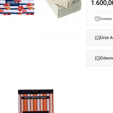
1.600,0
Ücretsiz
Ürün A
Ödeme