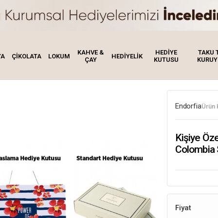
KAHVE &
HEDİYE
TAKU 
YA
ÇİKOLATA
LOKUM
HEDİYELİK
ÇAY
KUTUSU
KURUY
Endorfia
Ürün 
Kişiye Öze
Colombia 
Fiyat