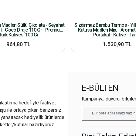
u Madlen Sütlü Çikolata - Seyahat
Sızdırmaz Bambu Termos - Yılb
l - Coco Draje 110 Gr - Premium
Kutusu Madlen Mix. - Aroma
Türk Kahvesi 100 Gr
Portakal - Kahve - Tar
964,80 TL
1.530,90 TL
E-BÜLTEN
Kampanya, duyuru, bilgile
ulaştırma hedefiyle faaliyet
şu ile ortaya çıkan benzersiz
i yansıtacak hediyelik ürünlerde
ketler/kutular hazırlıyoruz.