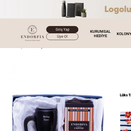
Giriş Yap
KURUMSAL
KOLON
HEDİYE
Üye Ol
Ana Sayfa
Hediye Kutusu