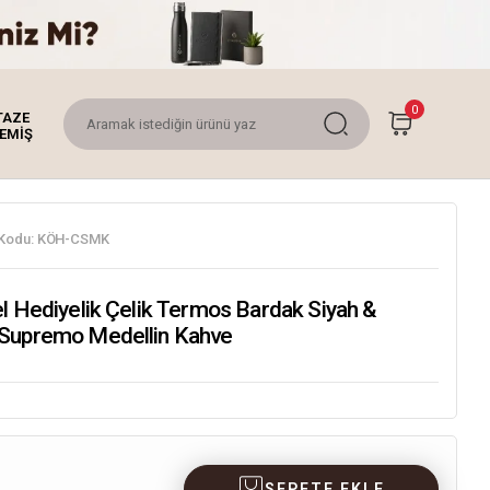
0
TAZE
EMİŞ
Kodu:
KÖH-CSMK
l Hediyelik Çelik Termos Bardak Siyah &
Supremo Medellin Kahve
SEPETE EKLE