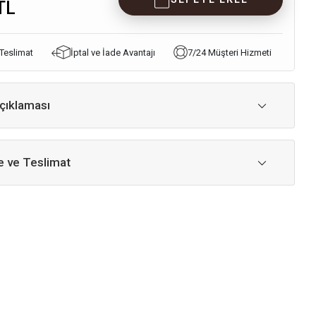
TL
 Teslimat
İptal ve İade Avantajı
7/24 Müşteri Hizmeti
çıklaması
 ve Teslimat