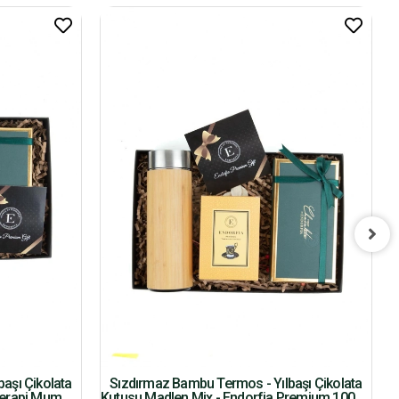
aşı Çikolata
Sızdırmaz Bambu Termos - Yılbaşı Çikolata
terapi Mum
Kutusu Madlen Mix - Endorfia Premium 100 Gr