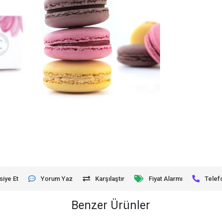
siye Et
Yorum Yaz
Karşılaştır
Fiyat Alarmı
Telef
Benzer Ürünler