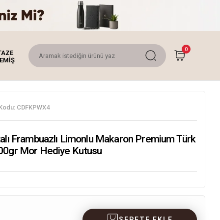
0
TAZE
EMİŞ
Kodu:
CDFKPWX4
talı Frambuazlı Limonlu Makaron Premium Türk
00gr Mor Hediye Kutusu
SEPETE EKLE