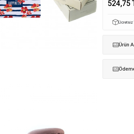
524,75 
Ücretsiz
Ürün A
Ödeme