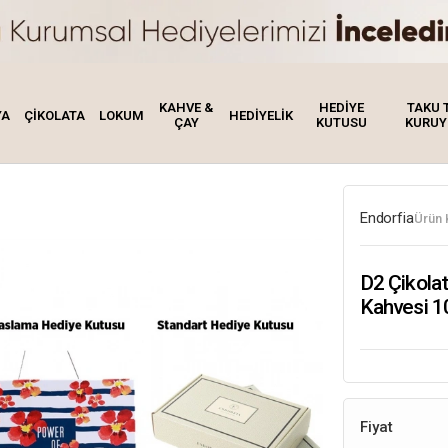
KAHVE &
HEDİYE
TAKU 
YA
ÇİKOLATA
LOKUM
HEDİYELİK
ÇAY
KUTUSU
KURUY
Endorfia
Ürün 
D2 Çikola
Kahvesi 1
Fiyat