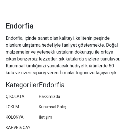
Endorfia
Endorfia, içinde sanat olan kaliteyi, kalitenin peşinde
olanlara ulaştırma hedefiyle faaliyet göstermekte. Doğal
malzemeler ve yetenekli ustaların dokunuşu ile ortaya
çıkan benzersiz lezzetler, şık kutularda sizlere sunuluyor.
Kurumsal kimliğinizi yansıtacak hediyelik ürünlerde 50
kutu ve üzeri sipariş veren firmalar logonuzu taşıyan şık
paketler/kutular hazırlıyoruz.
Kategoriler
Endorfia
ÇİKOLATA
Hakkımızda
LOKUM
Kurumsal Satış
KOLONYA
İletişim
KAHVE & ÇAY