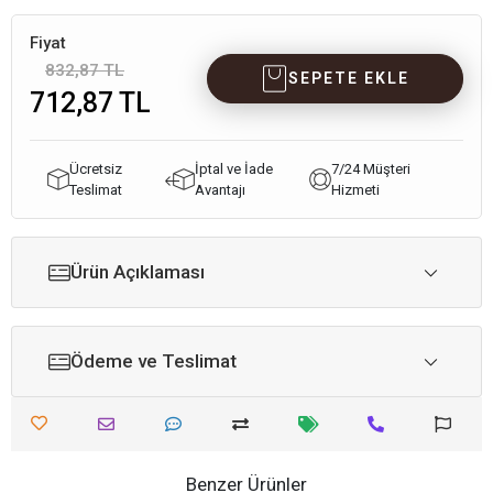
Fiyat
832,87 TL
SEPETE EKLE
712,87 TL
Ücretsiz
İptal ve İade
7/24 Müşteri
Teslimat
Avantajı
Hizmeti
Ürün Açıklaması
Ödeme ve Teslimat
Benzer Ürünler