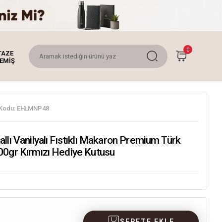
0
TAZE
EMİŞ
Kodu:
EHLMNP48
llı Vanilyalı Fıstıklı Makaron Premium Türk
00gr Kırmızı Hediye Kutusu
SEPETE EKLE