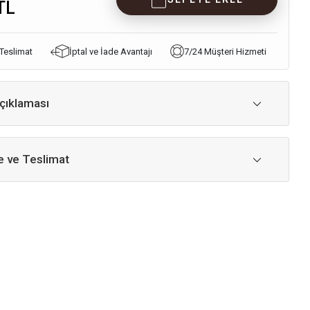
TL
 Teslimat
İptal ve İade Avantajı
7/24 Müşteri Hizmeti
çıklaması
 ve Teslimat