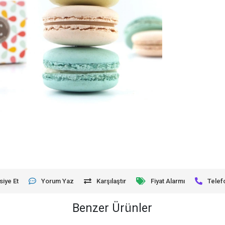
siye Et
Yorum Yaz
Karşılaştır
Fiyat Alarmı
Telef
Benzer Ürünler