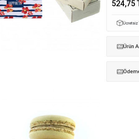
524,75 
Ücretsiz
Ürün A
Ödeme