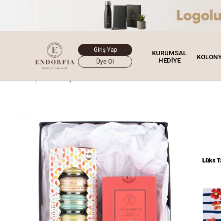
Giriş Yap
KURUMSAL
KOLON
HEDİYE
Üye Ol
Ana Sayfa
Hediye Kutusu