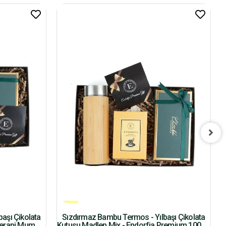
aşı Çikolata
Sızdırmaz Bambu Termos - Yılbaşı Çikolata
terapi Mum
Kutusu Madlen Mix - Endorfia Premium 100 Gr