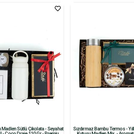
u Madlen Sütlü Çikolata - Seyahat
Sızdırmaz Bambu Termos - Yılb
l - Coco Draje 110 Gr - Premium
Kutusu Madlen Mix. - Aroma