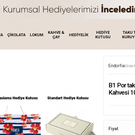
KAHVE &
HEDİYE
TAKU 
YA
ÇİKOLATA
LOKUM
HEDİYELİK
ÇAY
KUTUSU
KURUY
Endorfia
Ürün 
B1 Portaka
Kahvesi 1
Fiyat