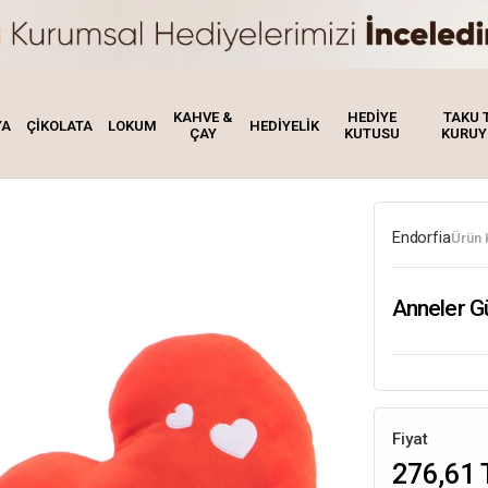
KAHVE &
HEDİYE
TAKU 
YA
ÇİKOLATA
LOKUM
HEDİYELİK
ÇAY
KUTUSU
KURUY
Endorfia
Ürün 
Anneler G
Fiyat
276,61 