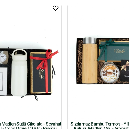
u Madlen Sütlü Çikolata - Seyahat
Sızdırmaz Bambu Termos - Yılb
l - Coco Draje 110 Gr - Premium
Kutusu Madlen Mix. - Aroma