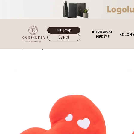
Giriş Yap
KURUMSAL
KOLON
HEDİYE
Üye Ol
Ana Sayfa
Hediye Kutusu