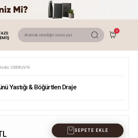
0
TAZE
EMİŞ
Kodu:
CDERUV15
ünü Yastığı & Böğürtlen Draje
SEPETE EKLE
TL