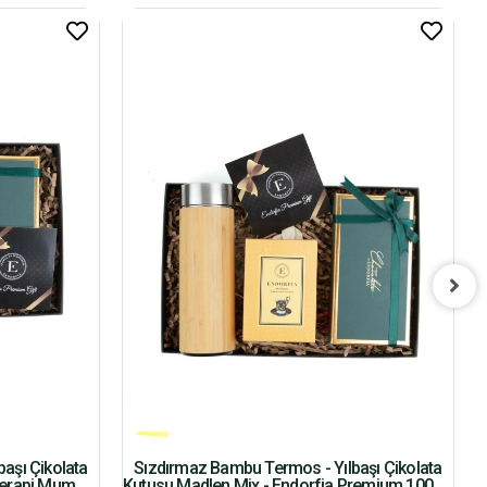
aşı Çikolata
Sızdırmaz Bambu Termos - Yılbaşı Çikolata
terapi Mum
Kutusu Madlen Mix - Endorfia Premium 100 Gr