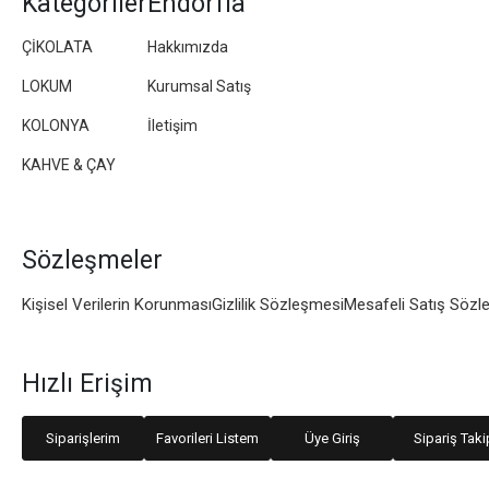
Kategoriler
Endorfia
ÇİKOLATA
Hakkımızda
LOKUM
Kurumsal Satış
KOLONYA
İletişim
KAHVE & ÇAY
Sözleşmeler
Kişisel Verilerin Korunması
Gizlilik Sözleşmesi
Mesafeli Satış Sözl
Hızlı Erişim
Siparişlerim
Favorileri Listem
Üye Giriş
Sipariş Taki