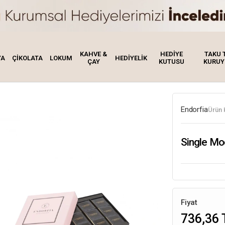
KAHVE &
HEDİYE
TAKU 
YA
ÇİKOLATA
LOKUM
HEDİYELİK
ÇAY
KUTUSU
KURUY
Endorfia
Ürün 
Single Mo
Fiyat
736,36 