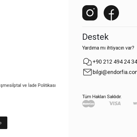
Destek
Yardıma mı ihtiyacın var?
+90 212 494 24 3
bilgi@endorfia.c
eşmesi
İptal ve İade Politikası
Tüm Hakları Saklıdır.
p