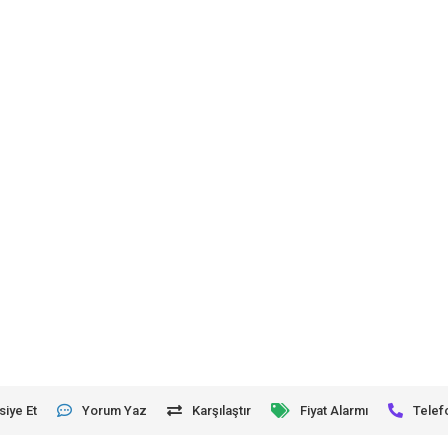
siye Et
Yorum Yaz
Karşılaştır
Fiyat Alarmı
Telef