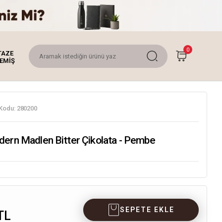
0
TAZE
EMİŞ
Kodu:
280200
dern Madlen Bitter Çikolata - Pembe
SEPETE EKLE
TL