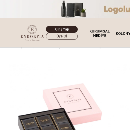
Giriş Yap
KURUMSAL
KOLON
HEDİYE
Üye Ol
Ana Sayfa
Çikolata
Single Modern
Madlen Çikolata