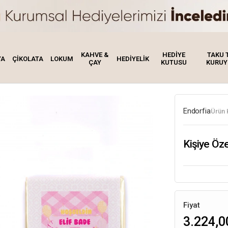
KAHVE &
HEDİYE
TAKU 
YA
ÇİKOLATA
LOKUM
HEDİYELİK
ÇAY
KUTUSU
KURUY
Endorfia
Ürün 
Kişiye Öz
Fiyat
3.224,0