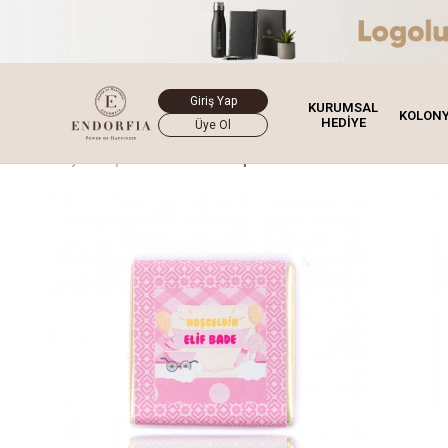
Giriş Yap
KURUMSAL
KOLON
HEDİYE
Üye Ol
Ana Sayfa
Çikolata
Özel Gün Çikolatası