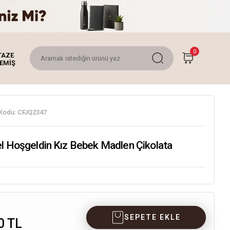
0
TAZE
EMİŞ
Kodu:
CFJQ2347
el Hoşgeldin Kız Bebek Madlen Çikolata
SEPETE EKLE
0 TL