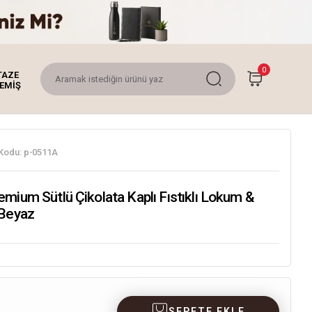
0
TAZE
EMİŞ
Kodu:
p-0511A
mium Sütlü Çikolata Kaplı Fıstıklı Lokum &
 Beyaz
SEPETE EKLE