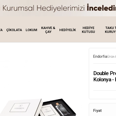
KAHVE &
HEDİYE
TAKU 
YA
ÇİKOLATA
LOKUM
HEDİYELİK
ÇAY
KUTUSU
KURUY
kum
Endorfia
Ürün 
Double Pre
Kolonya -
Fiyat