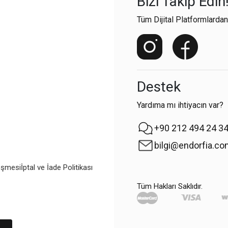
Bizi Takip Edin
Tüm Dijital Platformlardan
Destek
Yardıma mı ihtiyacın var?
+90 212 494 24 3
bilgi@endorfia.c
eşmesi
İptal ve İade Politikası
Tüm Hakları Saklıdır.