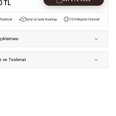
0 TL
 Teslimat
İptal ve İade Avantajı
7/24 Müşteri Hizmeti
çıklaması
 ve Teslimat