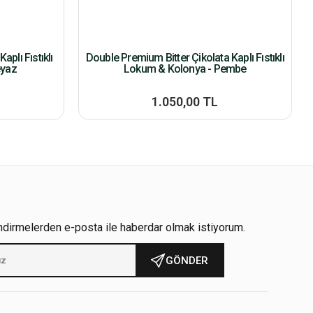
plı Fıstıklı
Double Premium Bitter Çikolata Kaplı Fıstıklı
eyaz
Lokum & Kolonya - Pembe
1.050,00 TL
ndirmelerden e-posta ile haberdar olmak istiyorum.
GÖNDER