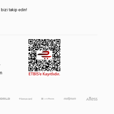
!
 bizi takip edin!
4
om