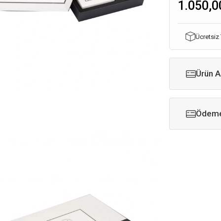
1.050,0
Ücretsiz
Ürün A
Ödeme