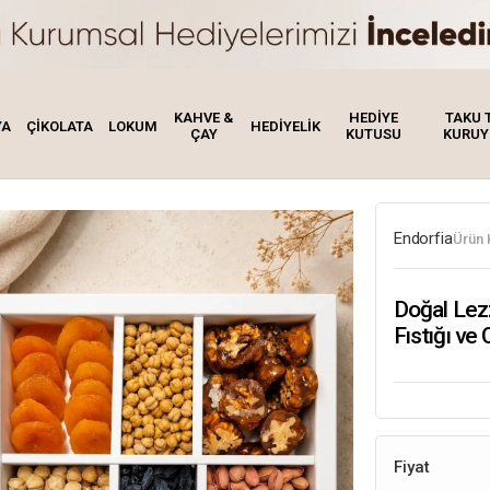
KAHVE &
HEDİYE
TAKU 
YA
ÇİKOLATA
LOKUM
HEDİYELİK
ÇAY
KUTUSU
KURUY
Endorfia
Ürün 
Doğal Lezz
Fıstığı ve
Fiyat