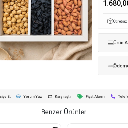
1.680,0
Ücretsiz
Ürün A
Ödeme
siye Et
Yorum Yaz
Karşılaştır
Fiyat Alarmı
Telef
Benzer Ürünler