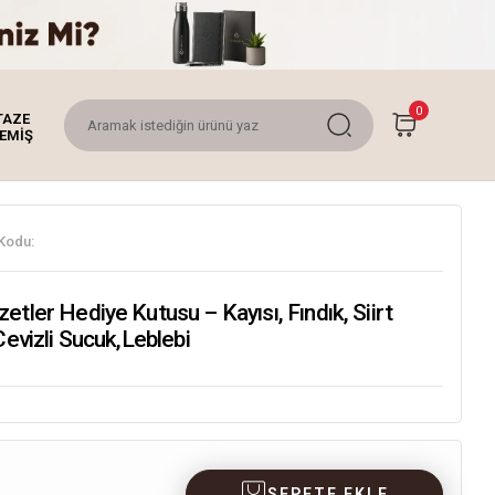
0
TAZE
EMİŞ
Kodu:
etler Hediye Kutusu – Kayısı, Fındık, Siirt
 Cevizli Sucuk,Leblebi
SEPETE EKLE