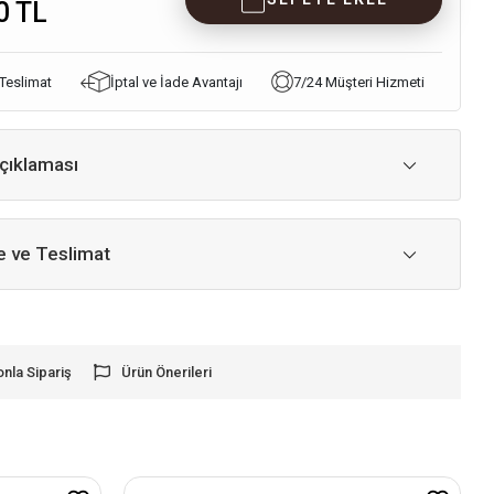
0 TL
 Teslimat
İptal ve İade Avantajı
7/24 Müşteri Hizmeti
çıklaması
 ve Teslimat
onla Sipariş
Ürün Önerileri